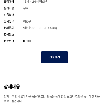
모집대상
13세 ~ 24세 청소년
참가비용
무료
비용설명
강사정보
이현우
전화문의
이현우 (010-3333-4444)
교육장소
접수현황
0
/
30
신청하기
상세내용
걷거나 뛰면서 쓰레기를 줍는 ‘플로깅’ 활동을 통해 환경 보호와 건강을 동시에 챙기는
프로그램입니다.