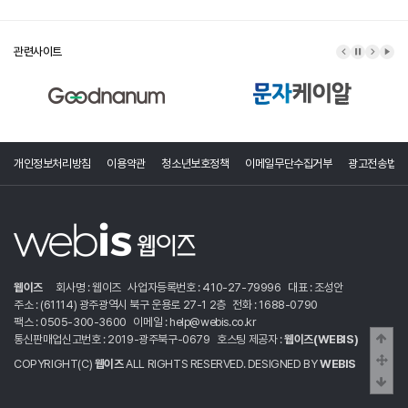
관련사이트
이전 배너
배너 정지
다음 배
배너
개인정보처리방침
이용약관
청소년보호정책
이메일무단수집거부
광고전송법령
웹이즈
회사명 : 웹이즈
사업자등록번호 : 410-27-79996
대표 : 조성안
주소 : (61114) 광주광역시 북구 운용로 27-1 2층
전화 : 1688-0790
팩스 : 0505-300-3600
이메일 : help@webis.co.kr
상단
통신판매업신고번호 : 2019-광주북구-0679
호스팅 제공자 :
웹이즈(WEBIS)
중간
COPYRIGHT(C)
웹이즈
ALL RIGHTS RESERVED. DESIGNED BY
WEBIS
하단