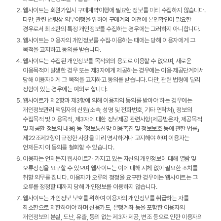
웹사이트는 회원가입시 구매계약이행에 필요한 정보를 미리 수집하지 않습니다.
다만, 관련 법령상 의무이행을 위하여 구매계약 이전에 본인확인이 필요한
경우로서 최소한의 특정 개인정보를 수집하는 경우에는 그러하지 아니합니다.
웹사이트는 이용자의 개인정보를 수집·이용하는 때에는 당해 이용자에게 그
목적을 고지하고 동의를 받습니다.
웹사이트는 수집된 개인정보를 목적외의 용도로 이용할 수 없으며, 새로운
이용목적이 발생한 경우 또는 제3자에게 제공하는 경우에는 이용·제공단계에서
당해 이용자에게 그 목적을 고지하고 동의를 받습니다. 다만, 관련 법령에 달리
정함이 있는 경우에는 예외로 합니다.
웹사이트가 제2항과 제3항에 의해 이용자의 동의를 받아야 하는 경우에는
개인정보관리 책임자의 신원(소속, 성명 및 전화번호, 기타 연락처), 정보의
수집목적 및 이용목적, 제3자에 대한 정보제공 관련사항(제공받은자, 제공목적
및 제공할 정보의 내용) 등 「정보통신망 이용촉진 및 정보보호 등에 관한 법률」
제22조제2항이 규정한 사항을 미리 명시하거나 고지해야 하며 이용자는
언제든지 이 동의를 철회할 수 있습니다.
이용자는 언제든지 웹사이트가 가지고 있는 자신의 개인정보에 대해 열람 및
오류정정을 요구할 수 있으며 웹사이트는 이에 대해 지체 없이 필요한 조치를
취할 의무를 집니다. 이용자가 오류의 정정을 요구한 경우에는 웹사이트는 그
오류를 정정할 때까지 당해 개인정보를 이용하지 않습니다.
웹사이트는 개인정보 보호를 위하여 이용자의 개인정보를 취급하는 자를
최소한으로 제한하여야 하며 신용카드, 은행계좌 등을 포함한 이용자의
개인정보의 분실, 도난, 유출, 동의 없는 제3자 제공, 변조 등으로 인한 이용자의