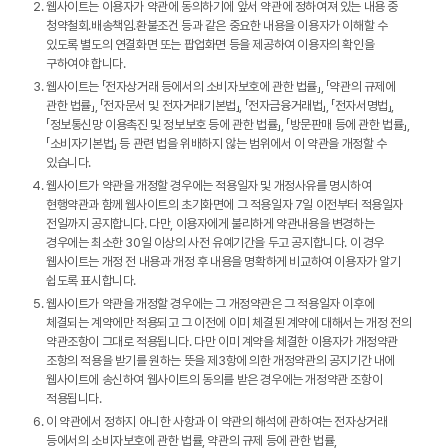
웹사이트는 이용자가 약관에 동의하기에 앞서 약관에 정하여져 있는 내용 중
청약철회․배송책임․환불조건 등과 같은 중요한 내용을 이용자가 이해할 수
있도록 별도의 연결화면 또는 팝업화면 등을 제공하여 이용자의 확인을
구하여야 합니다.
웹사이트는 「전자상거래 등에서의 소비자보호에 관한 법률」, 「약관의 규제에
관한 법률」, 「전자문서 및 전자거래기본법」, 「전자금융거래법」, 「전자서명법」,
「정보통신망 이용촉진 및 정보보호 등에 관한 법률」, 「방문판매 등에 관한 법률」,
「소비자기본법」 등 관련 법을 위배하지 않는 범위에서 이 약관을 개정할 수
있습니다.
웹사이트가 약관을 개정할 경우에는 적용일자 및 개정사유를 명시하여
현행약관과 함께 웹사이트의 초기화면에 그 적용일자 7일 이전부터 적용일자
전일까지 공지합니다. 다만, 이용자에게 불리하게 약관내용을 변경하는
경우에는 최소한 30일 이상의 사전 유예기간을 두고 공지합니다. 이 경우
웹사이트는 개정 전 내용과 개정 후 내용을 명확하게 비교하여 이용자가 알기
쉽도록 표시합니다.
웹사이트가 약관을 개정할 경우에는 그 개정약관은 그 적용일자 이후에
체결되는 계약에만 적용되고 그 이전에 이미 체결된 계약에 대해서는 개정 전의
약관조항이 그대로 적용됩니다. 다만 이미 계약을 체결한 이용자가 개정약관
조항의 적용을 받기를 원하는 뜻을 제3항에 의한 개정약관의 공지기간 내에
웹사이트에 송신하여 웹사이트의 동의를 받은 경우에는 개정약관 조항이
적용됩니다.
이 약관에서 정하지 아니한 사항과 이 약관의 해석에 관하여는 전자상거래
등에서의 소비자보호에 관한 법률, 약관의 규제 등에 관한 법률,