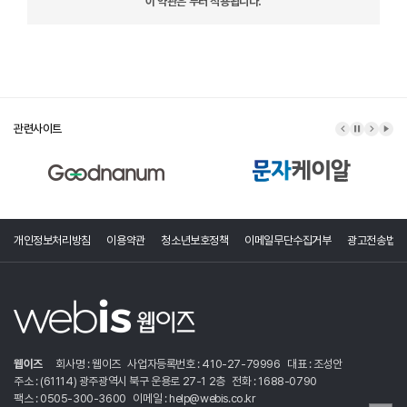
이 약관은 부터 적용됩니다.
관련사이트
이전 배너
배너 정지
다음 배
배너
개인정보처리방침
이용약관
청소년보호정책
이메일무단수집거부
광고전송법령
웹이즈
회사명 : 웹이즈
사업자등록번호 : 410-27-79996
대표 : 조성안
주소 : (61114) 광주광역시 북구 운용로 27-1 2층
전화 : 1688-0790
팩스 : 0505-300-3600
이메일 : help@webis.co.kr