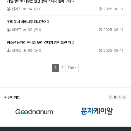
게임·영화로 배우는 실전 영어 스터디 멤버 구해요
웹이즈
84
0
2025-08-11
우리 동네 벼룩시장 다녀왔어요
웹이즈
92
0
2025-08-11
청소년 동아리 전시회 보러 갔다가 깜짝 놀란 이유
웹이즈
93
0
2025-08-11
열린
페이지
페이지
페이지
1
2
맨끝
»
관련사이트
이전 배너
배너 정지
다음 배
배너